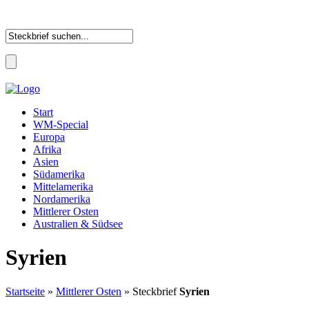
Start
WM-Special
Europa
Afrika
Asien
Südamerika
Mittelamerika
Nordamerika
Mittlerer Osten
Australien & Südsee
Syrien
Startseite
»
Mittlerer Osten
» Steckbrief
Syrien