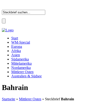
Start
WM-Special
Europa
Afrika
Asien
Südamerika
Mittelamerika
Nordamerika
Mittlerer Osten
Australien & Südsee
Bahrain
Startseite
»
Mittlerer Osten
» Steckbrief
Bahrain